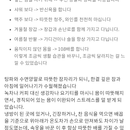
깊은 잠을 자기 위해 -> 수면 양말과 탕파를 이용합니다
샤워 보다 -> 반신욕을 합니다
맥주 보다 -> 따뜻한 청주, 와인를 천천히 마십니다
겨울철 장갑 -> 장갑과 손난로를 함께 가지고 다닙니다.
여름철 반팔 -> 가디건이나 숄을 항상 가지고 다닙니다
움직이지 않던 몸을 -> 108배를 합니다
이렇게 조금씩 생활 습관을 바꾸니, 조금씩 달라지는 걸 느
낄 수 있었습니다
탕파와 수면양말로 따뜻한 잠자리가 되니, 한결 깊은 잠과
아침에 일어나기가 수월해졌습니다
녹차나 커피 대신 생강차나 요기티를 마시니 몸이 따뜻해지
면서, 경직되어 있는 몸이 이완되어 스트레스를 덜 받게 되
었습니다.
냉방이 된 곳에 있거나, 긴장하거나, 찬 음식을 먹으면 배꼽
을 기준으로 위아래가 온도차가 손으로 만져봐도 차이가 날
정도였는데, 속옷을 바꾼 이 후 항상 따뜻한 배를 가질 수 있