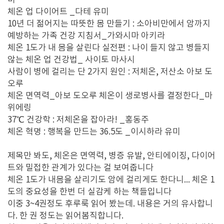
미
체온 업 다이어트 _다테 유미
10년 더 젊어지는 따뜻한 몸 만들기 : 소아비만에서 암까지
예방하는 가족 건강 지침서_가와시마 아키라
체온 1도가 내 몸을 살린다 실전편 : 나이 들지 않고 병들지
않는 체온 업 건강법_ 사이토 마사시
사람이 병에 걸리는 단 2가지 원인 : 저체온, 저산소 아보 도
오루
체온 면역력_아보 도오루 체온이 생로병사를 결정한다_마
위에링
37℃ 건강학 : 저체온을 잡아라! _홍동주
체온 혁명 : 행복을 만드는 36.5도 _이시하라 유미
제목만 봐도, 체온은 면역력, 병증 유발, 안티에이징, 다이어
트와 밀접한 관계가 있다는 걸 보여줍니다
체온 1도가 내몸을 살리기도 암에 걸리게도 한다니... 체온 1
도의 중요성을 한번 더 실감케 하는 책들입니다
이중 3~4권정도 후루룩 읽어 봤는데. 내용은 거의 유사합니
다. 한 권 정도는 읽어봄직합니다.