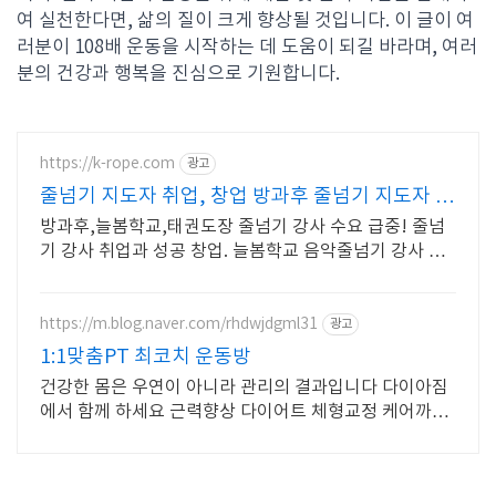
여 실천한다면, 삶의 질이 크게 향상될 것입니다. 이 글이 여
러분이 108배 운동을 시작하는 데 도움이 되길 바라며, 여러
분의 건강과 행복을 진심으로 기원합니다.
https://k-rope.com
광고
줄넘기 지도자 취업, 창업 방과후 줄넘기 지도자 양
성
방과후,늘봄학교,태권도장 줄넘기 강사 수요 급중! 줄넘
기 강사 취업과 성공 창업. 늘봄학교 음악줄넘기 강사 자
격 연수. 지도자 자격증 취득. 강사 활동을 시작하세요
https://m.blog.naver.com/rhdwjdgml31
광고
1:1맞춤PT 최코치 운동방
건강한 몸은 우연이 아니라 관리의 결과입니다 다이아짐
에서 함께 하세요 근력향상 다이어트 체형교정 케어까지
개인맞춤형 전문 트레이닝을 경험하세요