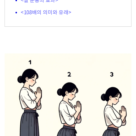
<절 운동의 효과>
<108배의 의미와 유래>