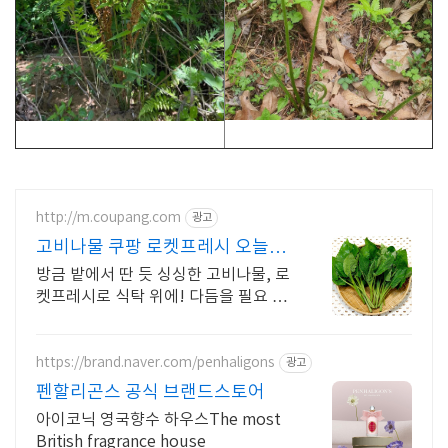
http://m.coupang.com
광고
고비나물 쿠팡 로켓프레시 오늘주
문 내일도착
방금 밭에서 딴 듯 싱싱한 고비나물, 로
켓프레시로 식탁 위에! 다듬을 필요 없
는 채소, 로켓배송으로 문 앞까지 신선
하게.
https://brand.naver.com/penhaligons
광고
펜할리곤스 공식 브랜드스토어
아이코닉 영국향수 하우스The most
British fragrance house