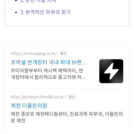
2. 관련 시술 서치
3. 본격적인 피부과 찾기
https://m.bunjang.co.kr/
광고
프락셀 번개장터 국내 최대 브랜드
중고거래
무이자할부부터 캐시백 혜택까지, 번
개장터에서 합리적으로 중고거래 하세
요 전국 각지에서 올라오는 전국구 최
다 상품 매일 10만 개 이상의 신규 상품
업로드
http://jecheon.theollin.co.kr/
광고
제천 더올린의원
제천 중앙로 제천메디컬센터, 진료과목 피부과, 더올린의
원 제천