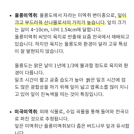
울릉미역취
: 울릉도에서 자라는 미역취 변이종으로,
잎이
크고 부드러워 산나물로서의 가치가 높습니다
. 잎의 크기
는 길이 4~10cm, 너비 1.54cm에 달합니다.
울릉미역취 씨앗이 육지로 반출돼 요즘 전국에서 재배되고
있습니다. 하지만 육지는 울릉도와 환경이 달라 고유 특성
이 잘 발현되지 않습니다.
울릉도는 맑은 날이 1년에 1/3에 불과할 정도로 육지와 환
경이 다릅니다.
일조 시간이 짧고 공중 습도가 높아 짥은 일조 시간에 점
도 많은 광합성을 하기 위해 잎이 넓고 엽록소를 많이 지니
고 있어 잎이 진녹색을 띠는 것이 특징입니다.
미국미역취
: 외래 식물로, 수입 곡물을 통해 들어와 전국으
로 퍼진 것으로 추정됩니다.
잎은 미역취난 울릉미역취보다 좁은 버드나무 잎과 유사합
니다.