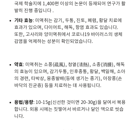
국제 학술지에 1,400편 이상의 논문이 등재되어 연구가 활
발히 진행 중입니다
.
기타 효능
: 미역취는 감기, 두통, 진토, 폐렴, 황달 치료에
효과가 있으며, 다이어트, 해독, 항염 효과도 있습니다.
또한, 고사리와 양미역취에서 코로나19 바이러스의 생체
감염을 억제하는 성분이 확인되었습니다.
약효
: 미역취는 소풍(疏風), 청열(淸熱), 소종(消腫), 해독
의 효능이 있으며, 감기두통, 인후종통, 황달, 백일해, 소아
의 경련, 타박상, 옹종발배(등에 생기는 종기), 아장풍(손
바닥의 진균증) 등을 치료하는 데 사용됩니다.
용법/용량
: 10-15g(신선한 것이면 20-30g)을 달여서 복용
합니다. 외용 시에는 짓찧어서 바르거나 달인 액으로 씻습
니다.