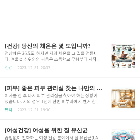
[건강] 당신의 체온은 몇 도입니까?
정상체온 36.5도. 하지만 저의 체온을 그 밑을 맴돕니
다. 겨울철 추위와의 싸움은 초등학교 무렵부터 시작이
되었습니다. 고질적인 수족 냉증이 매년 돌아오는 겨울
건강
2023. 12. 31. 20:37
을 고통스럽게 했고, 지금도 난 냉증과 싸움 중에 있습
니다. 초등학교 때부터 에스키모 벙어리장갑부터, 라이
터 기름을 넣어 쓰는 사냥꾼용 손난로, 전기방석까지 안
[피부] 좋은 피부 관리실 찾는 나만의 비법!
써본 게 없고 지금도 몸을 따뜻하게 하는 것이라면 그것
이 무엇이든 눈여겨보게 됩니다. 이제 면역력 증강을 위
이사를 한 후 다시 피부 관리실을 찾아야 하는 상황이
해 냉증과의 싸움은 겨울철 뿐 아니라 사계절, 매일, 매
됐습니다. 저의 경우 1년에 한번 피부과에서 쎈거 한번
시간 몸을 따뜻하게 하기 위한 노력을 하기 시작했습니
씩 하고 가끔 피부관리실에도 다니면서 관리를 하고있
뷰티
2023. 12. 31. 19:30
다. 세계적 면역학자 아보 도오루, 자연요법 권위자 이
습니다. 덕분에 동안이라는 소리는 있는데 운동을 안해
시하라 유미 뿐 아니라 일본의 의학박사, 자연요법 전문
서 몸은 노인의 몸이지만 요즘은 등산을 통해 소소한 운
가들은 면역력과 체온을 중요시하고 있습니다. 1.체온
동도 하고 있습니다. 피부과에선 울쎄라나 써마지... 그
[여성건강] 여성을 위한 질 유산균
과 관련된 도서 ..
리고 보톡스. 리쥬란 같은걸 수면 마취 했을때 한번에
여러 시술을 하는 편이예요. 추후 관련 포스팅은 나눠서
끊임없이 진화하는 여성 건강 분야에서 질 유산균(LA