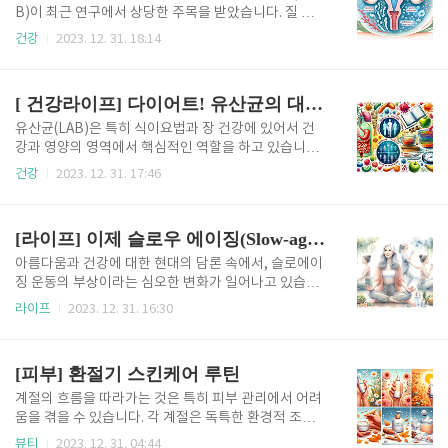
해보겠습니다. 저의 경우는, 모공, 탄력, 홍조가 피부의
B)이 최근 연구에서 상당한 주목을 받았습니다. 질 미생
가장 큰 문제인 피부. 저는 꾸준히 뭔가를 해야할 때는
물군집의 초석인 이 박테리아는 질 건강을 유지하고 감
건강
2023. 12. 31. 18:14
정보도 많이 찾아보고 주변 추천도 많이 받는데 가장 좋
염을 예방하는 데 중요한 역할을 합니다. 현재의 연구들
은건 경험만큼 없는 것 같습니다. 그 동안 여러 피부관
은 여성 건강의 다양한 측면에서 LAB의 효과를 조명하
리실을 다녀본 경험으로 새로 찾는 에스테틱을 위해 기
고 있으며, 전통적인 사용을 넘어서는 잠재력을 보여주
[ 건강라이프] 다이어트! 유산균의 대활약
억을 더듬고,..
고 있습니다. 1.질 유산균의 역할 질유산균은 질내 세균
총에 자연적으로 서식하는 유익한 박테리아의 일종입
유산균(LAB)은 특히 식이요법과 장 건강에 있어서 건
니다. 질 건강을 유지하고 감염을 예방하는 데 중요한
강과 영양의 영역에서 핵심적인 역할을 하고 있습니다.
역할을 합니다. 질 유산균의 균형은 항생제, 호르몬 변
발효 식품에서 흔히 볼 수 있는 이러한 유익한 박테리아
건강
2023. 12. 31. 17:46
화(월경, 임신, 폐경기 등), 더킹(doughing), 특정 건강
는 단순히 건강 애호가들 사이에서 유행일 뿐만 아니라
상태 등 다양한 요인에 의해 영향을 받을 수 있습니다.
과학적 관심이 높아지고 있는 주제입니다. 장 건강이 신
이러한 박테리아의 균형이 깨지면 유산균의 감소와 다
체적, 정신적 건강의 다양한 측면과 밀접하게 연결된 세
[라이프] 이제 슬로우 에이징(Slow-aging) 시대!
른 종류의..
계에서 유산균이 우리의 식단과 전반적인 웰빙에 어떤
영향을 미치는지 이해하는 것은 매우 중요합니다. 이번
아름다움과 건강에 대한 현대의 담론 속에서, 슬로에이
심층 토론에서는 유산균이 우리의 식단에 미치는 다각
징 운동의 부상이라는 심오한 변화가 일어나고 있습니
적인 영향에 대해 알아보겠습니다. 소화기 건강 증진 장
다. 인공미의 추구와 전통적인 안티에이징 서사에서 벗
라이프
2023. 12. 31. 16:30
기능에서 LAB의 역할 유산균은 소화기 건강을 증진시
어나, 슬로에이징은 시간의 자연스러운 흐름을 수용하
키는 데 중추적인 역할을 합니다. 이 박테리아는 영양소
고 라이프스타일의 모든 측면에 스며듭니다. 올해는 속
를 흡수하는 신체의 능력을 향상시키면서 음식물의 분
전속결 안티에이징 솔루션과 조기 예방 전략이 뷰티 업
[피부] 환절기 스킨케어 루틴
해를 돕습니다. 그들은 ..
계를 장악하면서, 아름다움의 본질을 총체적이고 포용
적인 여정으로 담아내는 새로운 철학이 등장했습니다.
계절의 흐름을 따라가는 것은 특히 피부 관리에서 어려
전통적인 아름다움을 넘어, 어떻게 슬로우에이징이 라
움을 겪을 수 있습니다. 각 계절은 독특한 환경적 조건
이프스타일 선택과 자기 관리 실천에 깊이 반향을 일으
과 도전을 가져오며, 이에 맞춰 피부 관리를 조절해야
뷰티
2023. 12. 31. 04:44