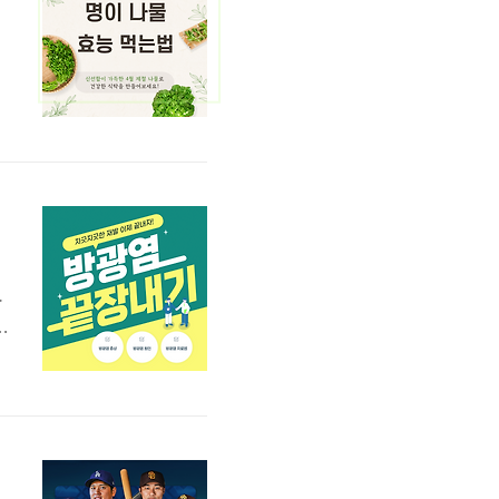
싼
을
.
칙
비
뿌