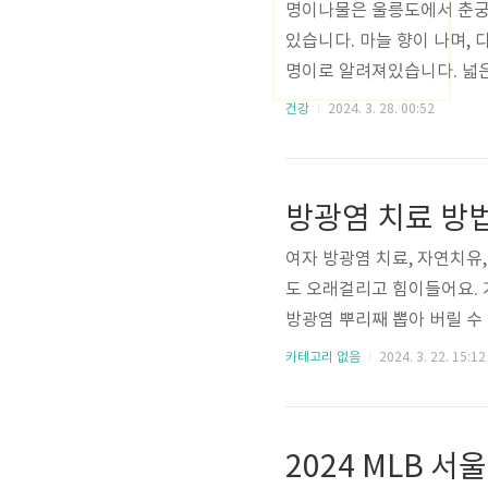
명이나물은 울릉도에서 춘궁
있습니다. 마늘 향이 나며,
명이로 알려져있습니다. 넓
재배되어 홍천명이라고 부르
건강
2024. 3. 28. 00:52
재배가 까다롭고 600m이
편입니다. 명이나물의 기본 정보
여러해살이풀 명이나물 산나물
방광염 치료 방
맞이합니다. 이 시기에 생명
여자 방광염 치료, 자연치유
도 오래걸리고 힘이들어요. 
방광염 뿌리째 뽑아 버릴 수
을 통해 재발률을 많이 낮췄
카테고리 없음
2024. 3. 22. 15:12
해 두는 편입니다. 아래대로 
리 째 뽑는 방법 몇년간 고생
은 충분하게 먹어야 해요. 
안되고 만성으로 가기 때문에