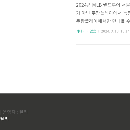
2024년 MLB 월드투어 서
가 아닌 쿠팡플레이에서 독점
쿠팡플레이에서만 만나볼 수 있
입장권 예매가 시작됩니다. 
카테고리 없음
2024. 3. 19. 16:14
특별한 MLB 서울 시리즈를
보기] 샌디에이고 파드리스와
장에서 열립니다. TV 시청
다. 경기 일정: 2024년 3월 2
| 운영자 : 달리
달리