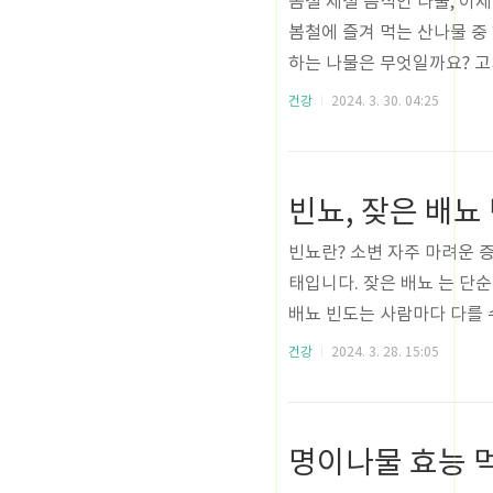
봄철 제철 음식인 나물, 이제
봄철에 즐겨 먹는 산나물 중
하는 나물은 무엇일까요? 고
홍천에서는 엄나무 순(개두릅
건강
2024. 3. 30. 04:25
두릅 나물의 차이점 두릅 나
채라고도 불리며, 그 모양
도 불립니다. 반면, 엄나무
빈뇨, 잦은 배뇨
합니다. 엄나무 순과 두릅 나
빈뇨란? 소변 자주 마려운 
태입니다. 잦은 배뇨 는 단
배뇨 빈도는 사람마다 다를 수
정상적인 패턴의 변화, 특히
건강
2024. 3. 28. 15:05
다. 소변 자주 보는 증상이
요합니다. 이를 위해 소변 검
다. 잦은 배뇨 치료는 원인 
명이나물 효능 
우에 따라 수술이 필요할 ..