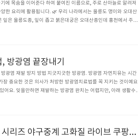
기에 목숨을 이어준다 하여 붙여진 이름으로, 주로 산마늘로 알려져
 다양한 요리에 활용됩니다. 🌿 우리 나라에서는 울릉도 명이와 오대산
은 잎은 울릉도종, 잎이 좁고 붉은대궁은 오대산종인데 홍천에서 주로
기도 합니다. 특히 오대산종 명이나물은 향과 풍미가 더욱 강하며 그
상의 고랭지역에서만 재배가 가능하여 물량이 적어 나물 중에서는 비
 학명: Allium microdictyon 속성: 수선화과 부추아과 부추속의
 제철 정보 제철 먹는 시기: 명이나물은 이른 봄, 특히 4월에 제철
법, 방광염 끝장내기
이나물은 가장..
, 방광염 재발 방지 방법 지긋지긋한 방광염. 방광염 자연치유는 시간
가장 중요한 것은 의사가 처방한 방광염치료법를 꼭 지키는 것이예요
 있어요. 잊을만하면 재발하는 방광염 완치는 어렵지만, 아래 생활수
어요. 약처방이 어려운 여행이나 주말을 위해 항생제 상비약을 꼭 구
하시면 정말 재발률을 확 낮출 수 있어요. 꼭 시도해 보세요. 방광염 
한 경험을 딪고 나름 찾아낸 방법이예요. 이 방법이 최선이예요 1. 약
처방해 주는 약을 증상이 사라졌다고 복용을 중단하면 안 돼요. 완치가
2024 MLB 서울 시리즈 야구중계 고화질 라이브 쿠팡플레이 보러가기
 의사의 처..