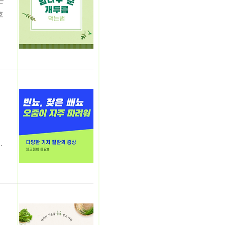
은
호
과
두
도
은
니
니
경