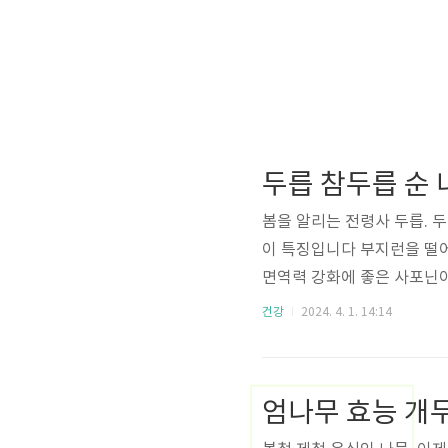
두릅 참두릅 순 
봄을 알리는 전령사 두릅. 두
이 특징입니다 부지런을 떨어야
면역력 강화에 좋은 사포닌이
맛을 봄기운 가득 머금은 싱
건강
2024. 4. 1. 14:14
러워서 수확량이 들쭉 날쭉
순까지 모조리 따면서 자연
그 독특한 향과 쌉쌀한 맛으
엄나무 효능 개
이 풍부해 '봄나물의 제왕'으로