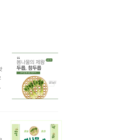
맛
요
입
스